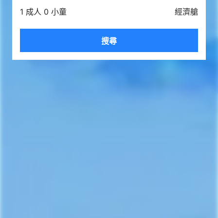
1 成人 0 小童
經濟艙
搜尋