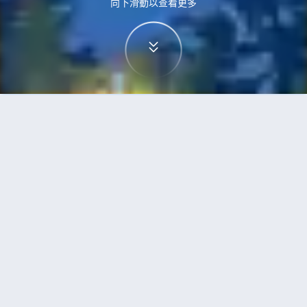
向下滑動以查看更多
首頁
機票
珀斯到重慶的機票
搜尋由珀斯飛往重慶的廉價航班，單程票價低至
HKD2,229
單程
來回
PER
CKG
10h20min
HKD2,229
20:50
00:45
轉機