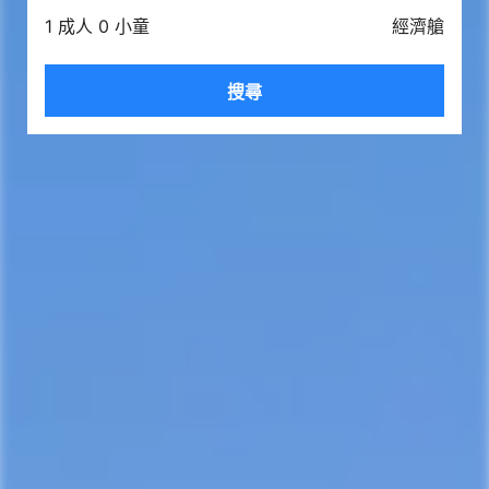
1 成人 0 小童
經濟艙
搜尋