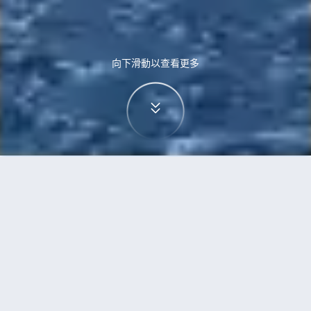
向下滑動以查看更多
首頁
機票
三寶壟到阿姆斯特丹的機票
搜尋由三寶壟飛往阿姆斯特丹的廉價航班
單程
來回