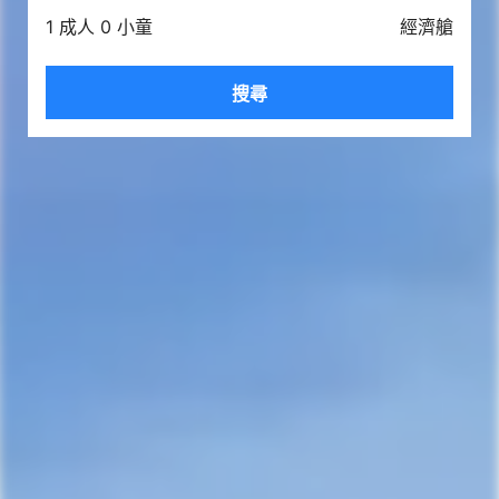
1 成人 0 小童
經濟艙
搜尋