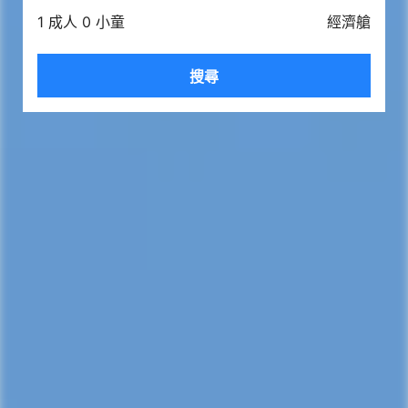
1 成人 0 小童
經濟艙
搜尋