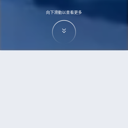
向下滑動以查看更多
首頁
機票
高鬆到加爾各答的機票
搜尋由高鬆飛往加爾各答的廉價航班
單程
來回
TAK
CCU
3h5min
13:00
14:00
直飛
檢查價格