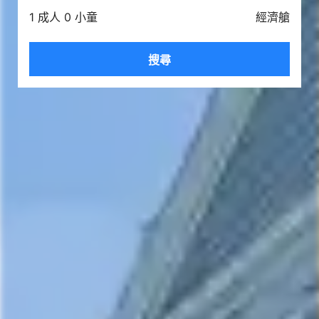
1 成人 0 小童
經濟艙
搜尋