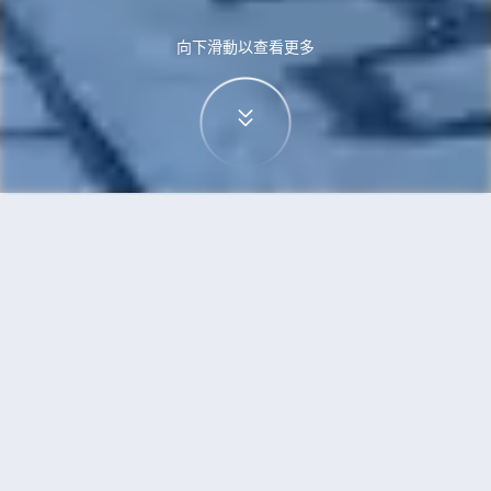
向下滑動以查看更多
首頁
機票
高鬆到蒙特利爾的機票
搜尋由高鬆飛往蒙特利爾的廉價航班
單程
來回
TAK
YMQ
3h5min
13:00
14:00
直飛
檢查價格