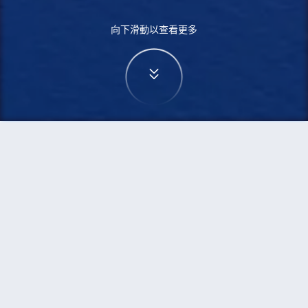
向下滑動以查看更多
首頁
機票
烏魯木齊到佬沃的機票
搜尋由烏魯木齊飛往佬沃的廉價航班
單程
來回
URC
LAO
3h5min
13:00
14:00
直飛
檢查價格