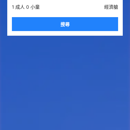
1 成人 0 小童
經濟艙
搜尋