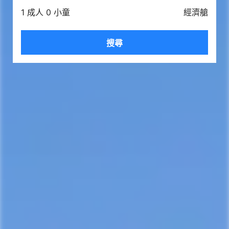
1 成人 0 小童
經濟艙
搜尋