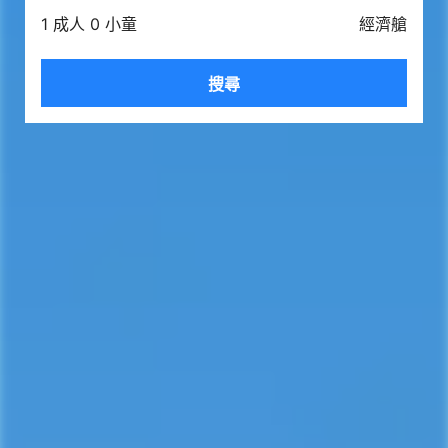
1 成人 0 小童
經濟艙
搜尋