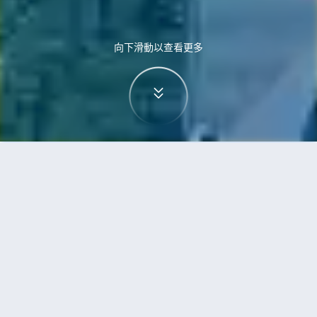
向下滑動以查看更多
首頁
機票
烏魯木齊到富國島的機票
搜尋由烏魯木齊飛往富國島的廉價航班
單程
來回
URC
PQC
3h5min