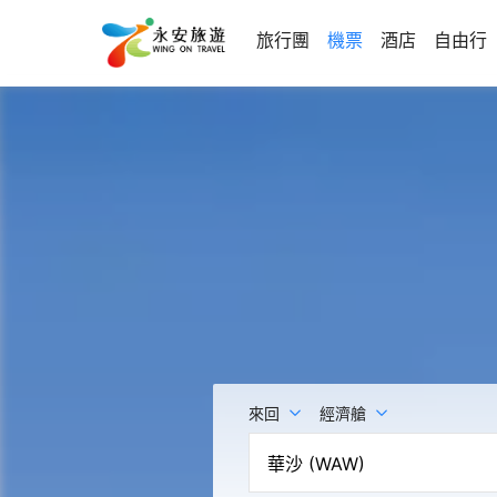
旅行團
機票
酒店
自由行
來回
經濟艙