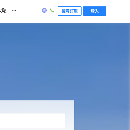
...
攻略
搜尋訂單
登入