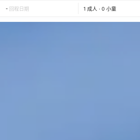
-
回程日期
1 成人 · 0 小童