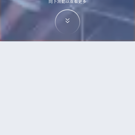
向下滑動以查看更多
首頁
機票
華沙到西安的機票
搜尋由華沙飛往西安的廉價航班，單程票價低至
HKD4,532
單程
來回
WAW
XIY
16h10min
HKD4,532
19:40
11:15
轉機