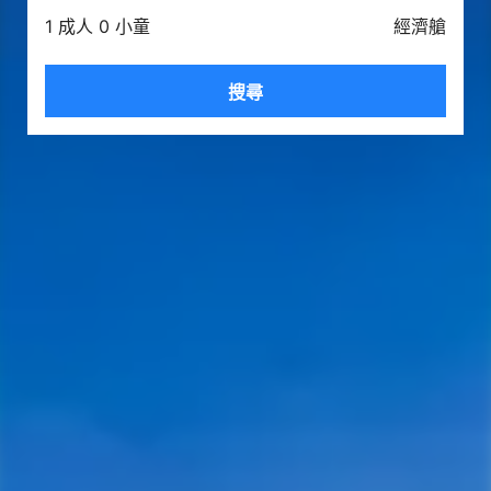
1 成人 0 小童
經濟艙
搜尋