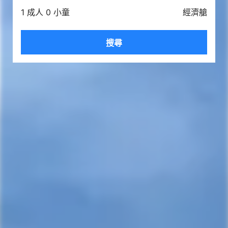
1 成人 0 小童
經濟艙
搜尋