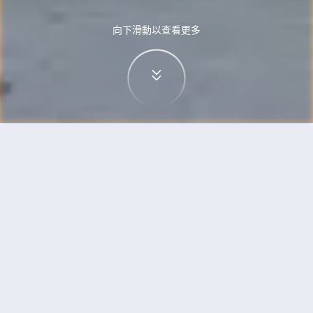
向下滑動以查看更多
首頁
機票
無錫到布魯塞爾的機票
搜尋由無錫飛往布魯塞爾的廉價航班
單程
來回
WUX
BRU
3h5min
13:00
14:00
直飛
檢查價格