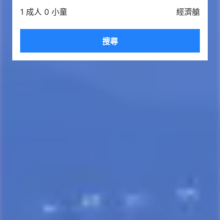
1 成人 0 小童
經濟艙
搜尋