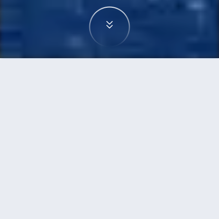
首頁
機票
無錫到香港的機票
搜尋由無錫飛往香港的廉價航班，單程票價低至
HKD392
單程
來回
WUX
HKG
HKD392
2h35min
19:45
22:20
直飛
搜尋
無錫 - 香港 | 09月16日 | 香港快運航空