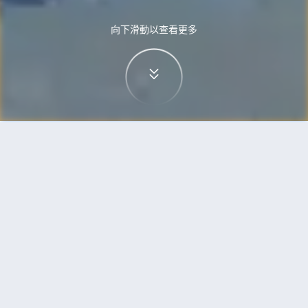
向下滑動以查看更多
首頁
機票
無錫到珀斯的機票
搜尋由無錫飛往珀斯的廉價航班
單程
來回
WUX
PER
3h5min
13:00
14:00
直飛
檢查價格