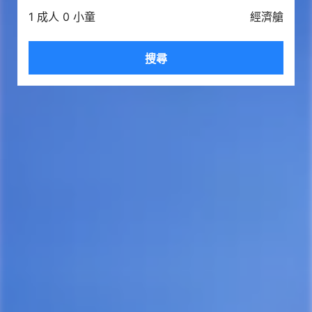
1 成人 0 小童
經濟艙
搜尋