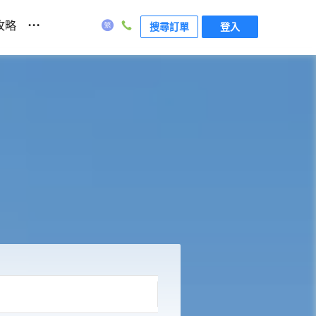
...
攻略
搜尋訂單
登入