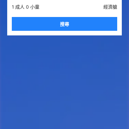
1 成人 0 小童
經濟艙
搜尋