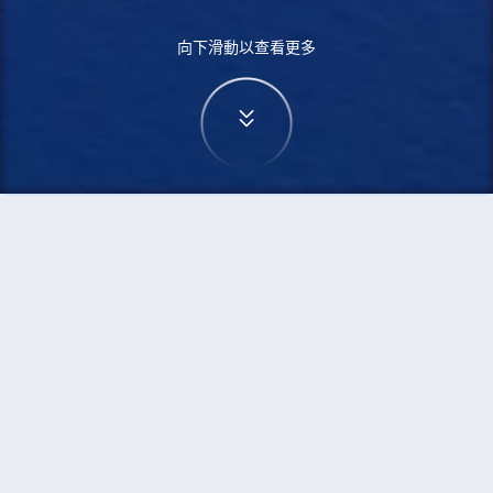
向下滑動以查看更多
首頁
機票
蒙特利爾到佬沃的機票
搜尋由蒙特利爾飛往佬沃的廉價航班
單程
來回
YMQ
LAO
3h5min
13:00
14:00
直飛
檢查價格