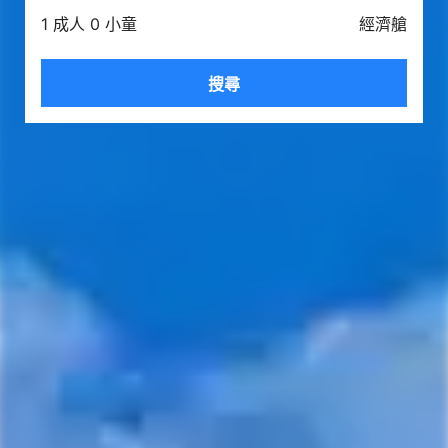
1 成人 0 小童
經濟艙
搜尋