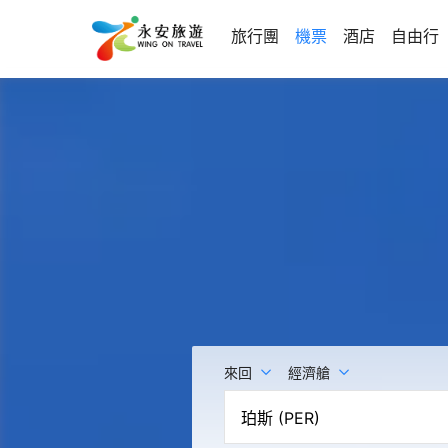
旅行團
機票
酒店
自由行
來回
經濟艙