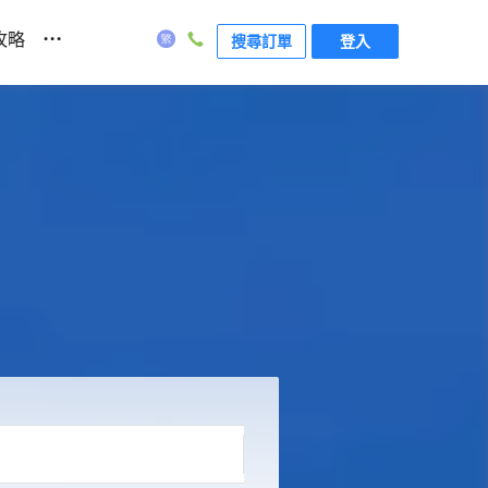
...
攻略
搜尋訂單
登入