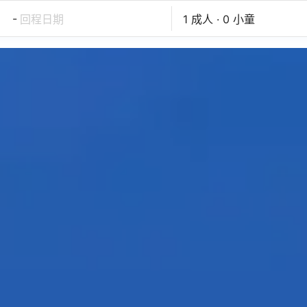
-
回程日期
1 成人 · 0 小童