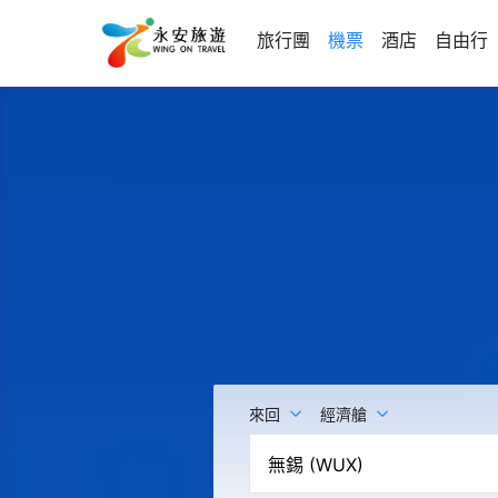
旅行團
機票
酒店
自由行
來回
經濟艙