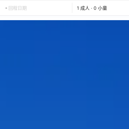
-
回程日期
1 成人 · 0 小童