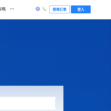
...
攻略
搜尋訂單
登入