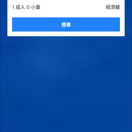
1 成人 0 小童
經濟艙
搜尋