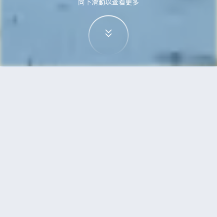
向下滑動以查看更多
首頁
機票
無錫到馬累的機票
搜尋由無錫飛往馬累的廉價航班，單程票價低至
HKD3,758
單程
來回
WUX
MLE
13h15min
HKD3,758
20:15
17:50
轉機