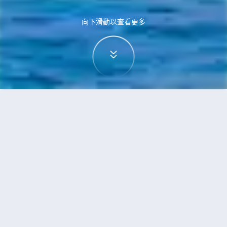
向下滑動以查看更多
首頁
機票
無錫到威尼斯的機票
搜尋由無錫飛往威尼斯的廉價航班
單程
來回
WUX
VCE
3h5min
13:00
14:00
直飛
檢查價格