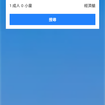
1 成人 0 小童
經濟艙
搜尋