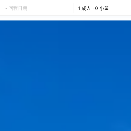
-
回程日期
1 成人 · 0 小童