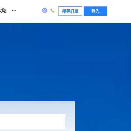
...
攻略
搜尋訂單
登入