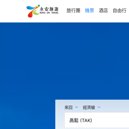
旅行團
機票
酒店
自由行
來回
經濟艙