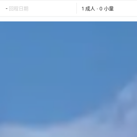
-
回程日期
1 成人 · 0 小童