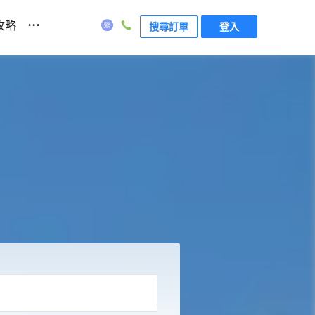
...
攻略
搜尋訂單
登入