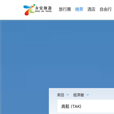
旅行團
機票
酒店
自由行
來回
經濟艙