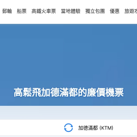
郵輪
船票
高鐵火車票
當地體驗
獨立包團
優惠
旅遊
高鬆飛加德滿都的廉價機票