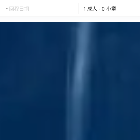
-
回程日期
1 成人 · 0 小童