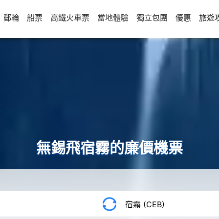
郵輪
船票
高鐵火車票
當地體驗
獨立包團
優惠
旅遊
無錫飛宿霧的廉價機票