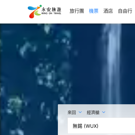
旅行團
機票
酒店
自由行
來回
經濟艙