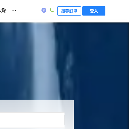
...
攻略
搜尋訂單
登入