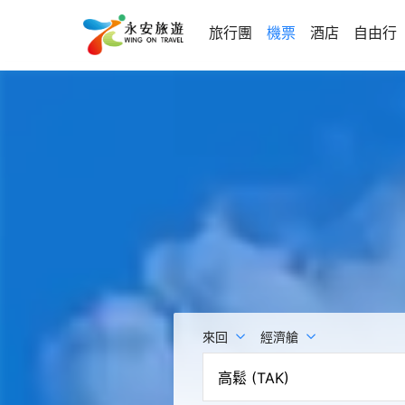
旅行團
機票
酒店
自由行
來回
經濟艙