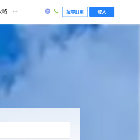
...
攻略
搜尋訂單
登入