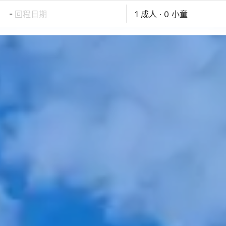
-
回程日期
1 成人 · 0 小童