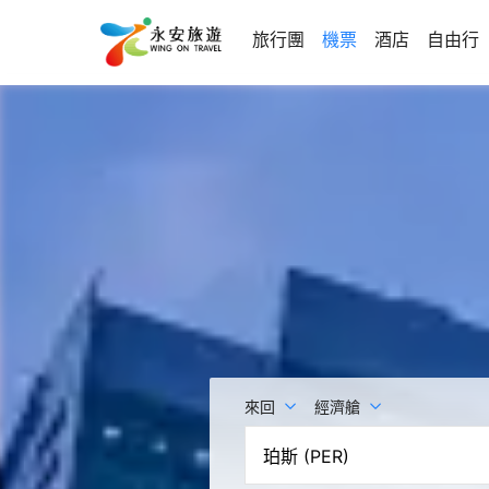
旅行團
機票
酒店
自由行
來回
經濟艙