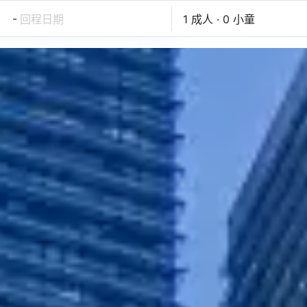
-
回程日期
1 成人 · 0 小童