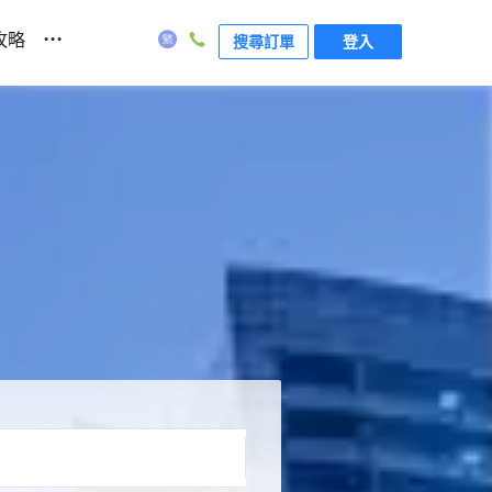
...
攻略
搜尋訂單
登入